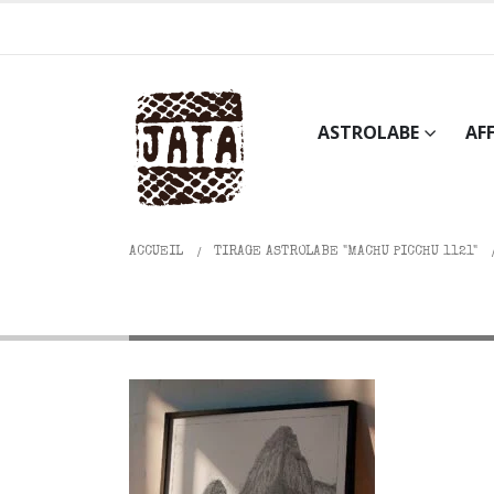
ASTROLABE
AF
ACCUEIL
TIRAGE ASTROLABE "MACHU PICCHU 1121"
Machu Picchu 1121_fra