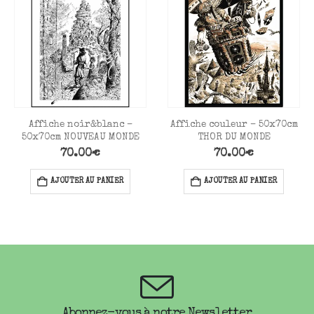
Affiche noir&blanc –
Affiche couleur – 50x70cm
50x70cm NOUVEAU MONDE
THOR DU MONDE
70.00
€
70.00
€
AJOUTER AU PANIER
AJOUTER AU PANIER
Abonnez-vous à notre Newsletter