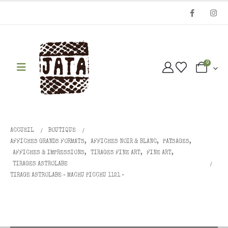
0
ACCUEIL
BOUTIQUE
AFFICHES GRANDS FORMATS
,
AFFICHES NOIR & BLANC
,
PAYSAGES
,
AFFICHES & IMPRESSIONS
,
TIRAGES FINE ART
,
FINE ART
,
TIRAGES ASTROLABE
TIRAGE ASTROLABE « MACHU PICCHU 1121 »
Tirage AstrOlabe « Machu Picchu
1121 »