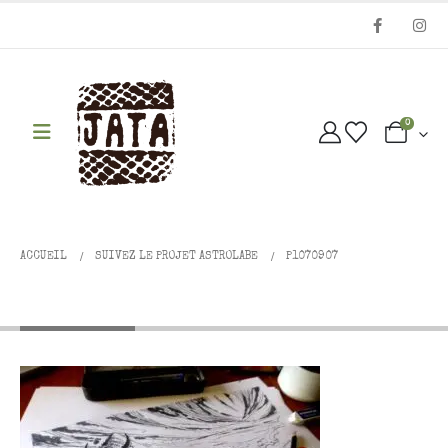
0
ACCUEIL
SUIVEZ LE PROJET ASTROLABE
P1070907
P1070907