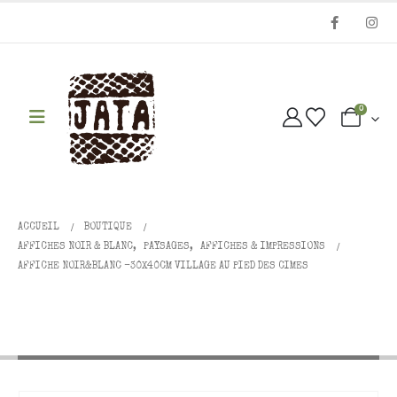
0
ACCUEIL
BOUTIQUE
AFFICHES NOIR & BLANC
,
PAYSAGES
,
AFFICHES & IMPRESSIONS
AFFICHE NOIR&BLANC -30X40CM VILLAGE AU PIED DES CIMES
Affiche noir&blanc -30x40cm
VILLAGE AU PIED DES CIMES