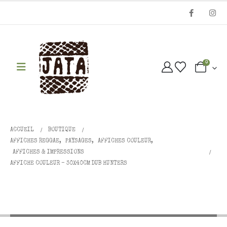
0
ACCUEIL
BOUTIQUE
AFFICHES REGGAE
,
PAYSAGES
,
AFFICHES COULEUR
,
AFFICHES & IMPRESSIONS
AFFICHE COULEUR – 30X40CM DUB HUNTERS
Affiche couleur – 30x40cm DUB
HUNTERS