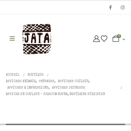
0
ACCUEIL
BOUTIQUE
AFFICHES ANIMAUX
,
PAYSAGES
,
AFFICHES COULEUR
,
AFFICHES & IMPRESSIONS
,
AFFICHES JEUNESSE
AFFICHE EN COULEUR – 30X40CM BOUNA, BESTIAIRE ETHIOPIEN
Affiche en couleur – 30x40cm
BOUNA, BESTIAIRE ETHIOPIEN