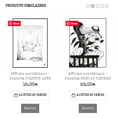
PRODUITS SIMILAIRES
Save
Save
Affiche noir&blanc –
Affiche noir&blanc –
30x40cm DODO AU PINCEAU
30x40cm POISSON LUNE
23.00
€
15.00
€
AJOUTER AU PANIER
AJOUTER AU PANIER
Aperçu
Aperçu