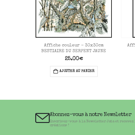
 30x40cm
Affiche couleur – 30x30cm
Aff
HATS
BESTIAIRE DU SERPENT JAUNE
25.00
€
ANIER
AJOUTER AU PANIER
Abonnez-vous à notre Newsletter
Inscrivez-vous à la Newsletter Jata et recevez
créations !