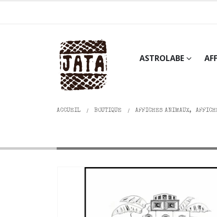
ASTROLABE
AF
ACCUEIL
BOUTIQUE
AFFICHES ANIMAUX
,
AFFICH
Affiche noir&blanc 30