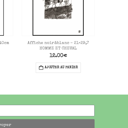
40cm
Affiche noir&blanc – 21×29,7
Affiche 
HOMME ET CHEVAL
S
12.00
€
AJOUTER AU PANIER
A
voyer