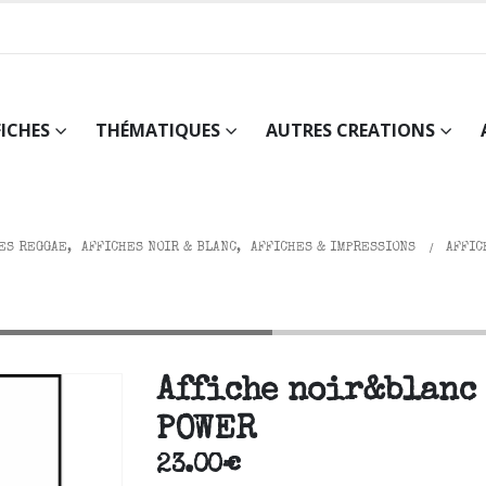
FICHES
THÉMATIQUES
AUTRES CREATIONS
ES REGGAE
,
AFFICHES NOIR & BLANC
,
AFFICHES & IMPRESSIONS
AFFIC
x40cm BEAR POWER
Affiche noir&blanc
POWER
23.00
€