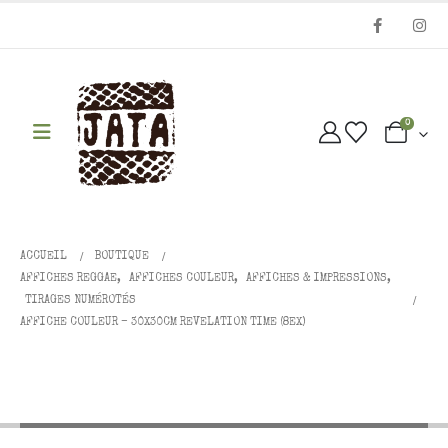
0
ACCUEIL
BOUTIQUE
AFFICHES REGGAE
,
AFFICHES COULEUR
,
AFFICHES & IMPRESSIONS
,
TIRAGES NUMÉROTÉS
AFFICHE COULEUR – 30X30CM REVELATION TIME (8EX)
Affiche couleur – 30x30cm
REVELATION TIME (8ex)