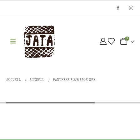
0
ACCUEIL
ACCUEIL
PANTHÈRE POUR PAGE WEB
panthère pour page web