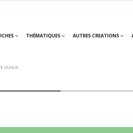
FICHES
THÉMATIQUES
AUTRES CREATIONS
À 15.14.19
-07 à 15.14.19