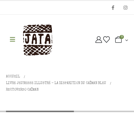
0
ACCUEIL
LIVRE JEUNESSE ILLUSTRÉ - LA DISPARITION DU CAÏMAN BLEU
RECTOVERSO CAÏMAN
Rectoverso caïman