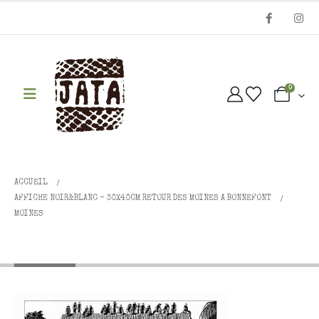
0
ACCUEIL
AFFICHE NOIR&BLANC - 30X40CM RETOUR DES MOINES A BONNEFONT
MOINES
MOINES