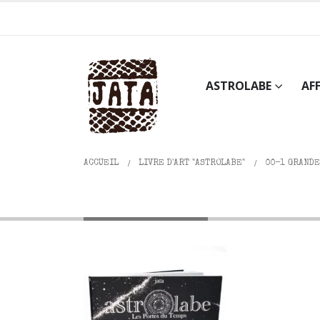
ASTROLABE
AF
ACCUEIL
LIVRE D'ART "ASTROLABE"
00-1 GRANDE
00-1 Grande