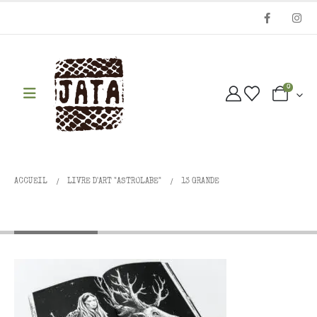
0
ACCUEIL
LIVRE D'ART "ASTROLABE"
13 GRANDE
13 Grande