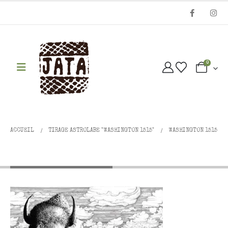
0
ACCUEIL
TIRAGE ASTROLABE "WASHINGTON 1515"
WASHINGTON 1515
Washington 1515