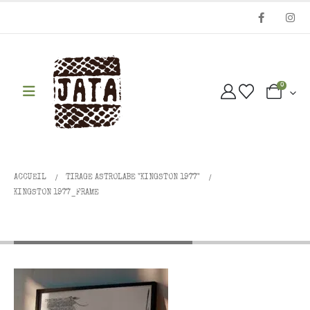
0
ACCUEIL
TIRAGE ASTROLABE "KINGSTON 1977"
KINGSTON 1977_FRAME
Kingston 1977_frame