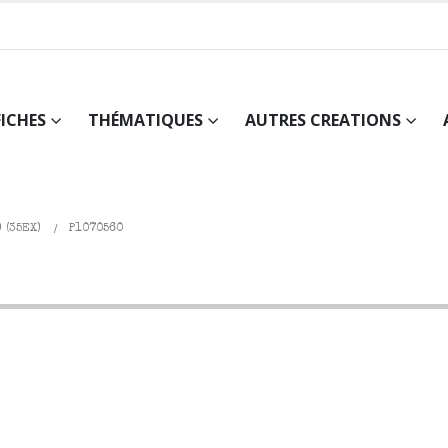
FICHES
THÉMATIQUES
AUTRES CREATIONS
 (35EX)
P1070560