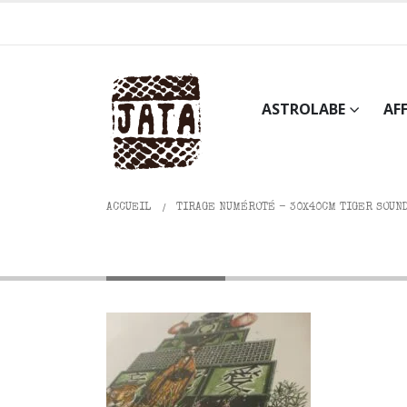
ASTROLABE
AF
ACCUEIL
TIRAGE NUMÉROTÉ - 30X40CM TIGER SOUND
P1070560