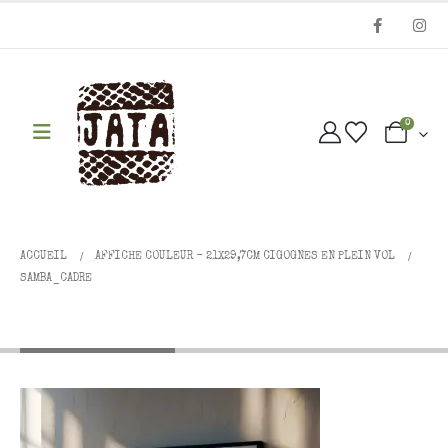
0
ACCUEIL
AFFICHE COULEUR - 21X29,7CM CIGOGNES EN PLEIN VOL
SAMBA_CADRE
Samba_cadre