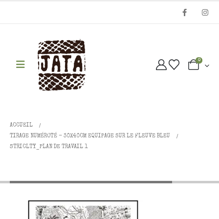
0
ACCUEIL
TIRAGE NUMÉROTÉ - 30X40CM EQUIPAGE SUR LE FLEUVE BLEU
STRICLTY_PLAN DE TRAVAIL 1
striclty_Plan de travail 1