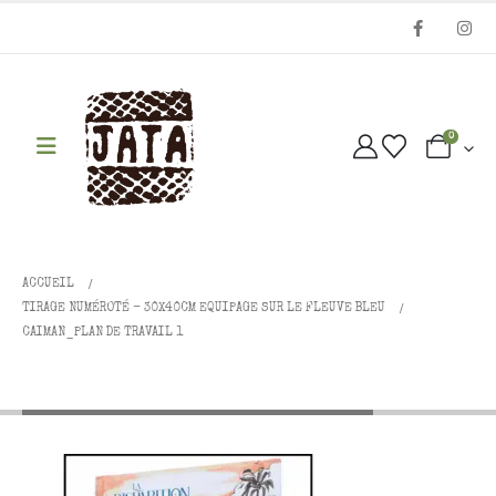
0
ACCUEIL
TIRAGE NUMÉROTÉ - 30X40CM EQUIPAGE SUR LE FLEUVE BLEU
CAIMAN_PLAN DE TRAVAIL 1
caiman_Plan de travail 1